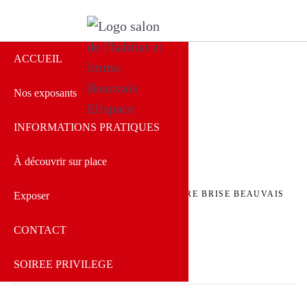
ACCUEIL
Nos exposants
Salon de l'Habitat
Beauvais
INFORMATIONS PRATIQUES
À découvrir sur place
ACCUEIL
»
SPEAKERS
»
123 PARE BRISE BEAUVAIS
Exposer
CONTACT
SOIREE PRIVILEGE
Admin