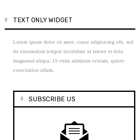
TEXT ONLY WIDGET
Lorem ipsum dolor sit amet, conse adipisicing elit, sed
do eiusmodum tempor incididunt ut labore et dolo
magnanul aliqua. Ut enim adminim veniam, quiser
exercitation ullam.
SUBSCRIBE US