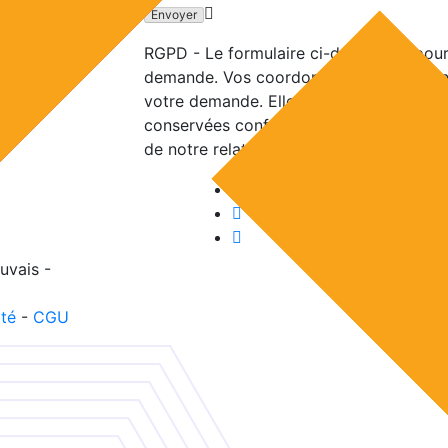
RGPD - Le formulaire ci-dessus n'a pour
demande. Vos coordonnées ne sont cons
votre demande. Elles ne sont en aucun c
conservées conformément à la loi pour u
de notre relation commerciale, s'il en es
uvais -
ité
-
CGU