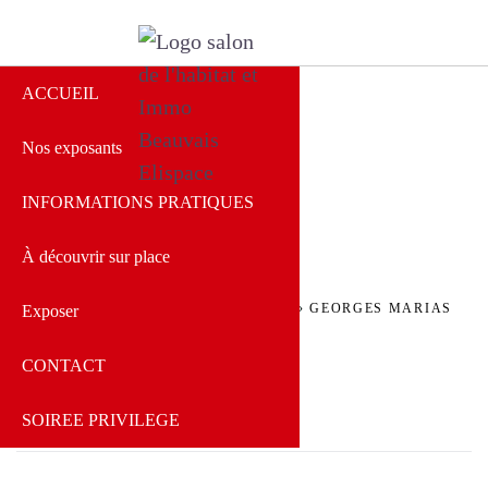
ACCUEIL
Nos exposants
Salon de l'Habitat
Beauvais
INFORMATIONS PRATIQUES
À découvrir sur place
ACCUEIL
»
SPEAKERS
»
GEORGES MARIAS
Exposer
CONTACT
SOIREE PRIVILEGE
Admin