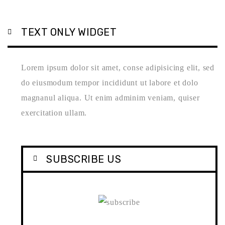
TEXT ONLY WIDGET
Lorem ipsum dolor sit amet, conse adipisicing elit, sed
do eiusmodum tempor incididunt ut labore et dolo
magnanul aliqua. Ut enim adminim veniam, quiser
exercitation ullam.
SUBSCRIBE US