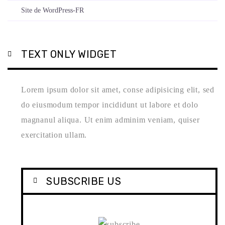
Site de WordPress-FR
TEXT ONLY WIDGET
Lorem ipsum dolor sit amet, conse adipisicing elit, sed
do eiusmodum tempor incididunt ut labore et dolo
magnanul aliqua. Ut enim adminim veniam, quiser
exercitation ullam.
SUBSCRIBE US