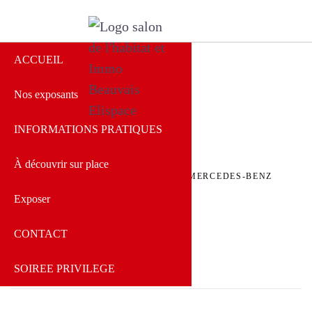
ACCUEIL
Nos exposants
Salon de l'Habitat
Beauvais
INFORMATIONS PRATIQUES
À découvrir sur place
ACCUEIL
»
SPEAKERS
»
TECHSTAR MERCEDES-BENZ
GROUPE AUTOSPHERE BEAUVAIS
Exposer
CONTACT
SOIREE PRIVILEGE
Admin